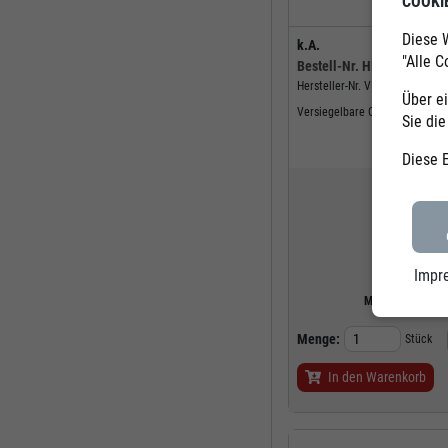
COOKI
Diese 
k.A.
"Alle C
Bestell-Nr.
HK274000
Hersteller-Nr.
VFTO
Über ei
Versiegelbare Ordnertasche 27
Sie di
Sofo
Diese 
47,15
zzg
Impr
Mindestabnahm
Menge:
Stück
In den Warenkorb