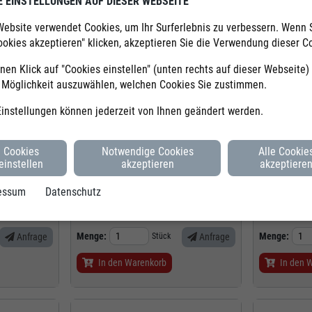
E EINSTELLUNGEN AUF DIESER WEBSEITE
Website verwendet Cookies, um Ihr Surferlebnis zu verbessern. Wenn 
KÖLSCH
CCE
ookies akzeptieren" klicken, akzeptieren Sie die Verwendung dieser C
Bestell-Nr.
HK202000
Bestell-Nr.
H
Hersteller-Nr.
202000
Hersteller-Nr.
C
nen Klick auf "Cookies einstellen" (unten rechts auf dieser Webseite
40, Blau
Kugelschreiberständer 202, neutral ohne
Banknotenzähle
e Möglichkeit auszuwählen, welchen Cookies Sie zustimmen.
Aufdruck
rt lieferbar
Sofort lieferbar
Einstellungen können jederzeit von Ihnen geändert werden.
SCHON AB
SCHON AB
 €
8,80 €
Cookies
Notwendige Cookies
Alle Cookie
pro
Stück
pro
Stück
einstellen
akzeptieren
akzeptiere
l.
19,00%
MwSt.
zzgl.
19,00%
MwSt.
essum
Datenschutz
emenge:
1
Stück
Mindestabnahmemenge:
1
Stück
M
Menge:
Menge:
Anfrage
Stück
Anfrage
In den Warenkorb
In den 