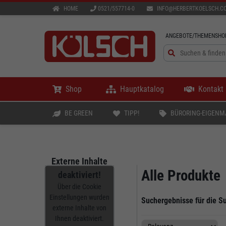
HOME
0521/557714-0
INFO@HERBERTKOELSCH.C
ANGEBOTE/THEMENSHO
Shop
Hauptkatalog
Kontakt
BE GREEN
TIPP!
BÜRORING-EIGENM
Externe Inhalte
Alle Produkte
deaktiviert!
Über die Cookie
Einstellungen wurden
Suchergebnisse für die S
externe Inhalte von
Ihnen deaktiviert.