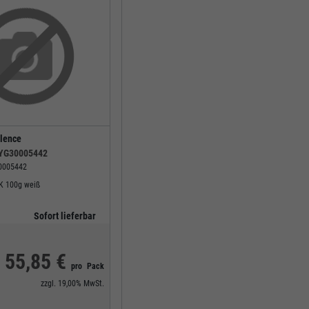
lence
YG30005442
0005442
HK 100g weiß
Sofort lieferbar
55,85 €
pro
Pack
zzgl.
19,00%
MwSt.