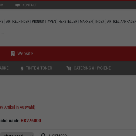
OM
KONTAKT
PS
ARTIKELFINDER
PRODUKTTYPEN
HERSTELLER
MARKEN
INDEX
ARTIKEL ANFRAGE
Website
ARKE
TINTE & TONER
CATERING & HYGIENE
(9 Artikel in Auswahl)
uche nach:
HK276000