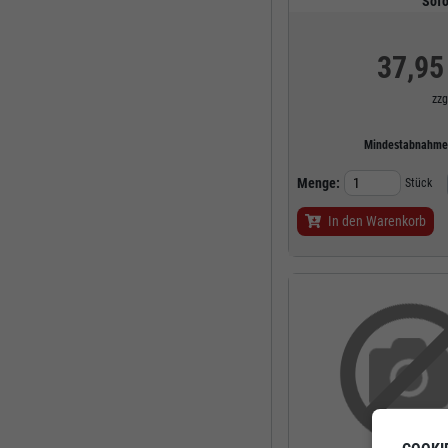
Sofo
37,95
zzg
Mindestabnahm
Menge:
Stück
In den Warenkorb