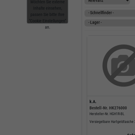
Möchten Sie externe
Inhalte einsehen,
passen Sie bitte Ihre
"Cookie Einstellungen"
an.
k.A.
Bestell-Nr.
HK276000
Hersteller-Nr.
HGH1R-BL
Versiegelbare Hartgeldtasche 