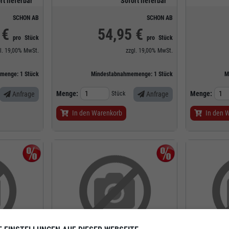
rt lieferbar
Sofort lieferbar
SCHON AB
SCHON AB
 €
54,95 €
pro
Stück
pro
Stück
l.
19,00%
MwSt.
zzgl.
19,00%
MwSt.
emenge:
1
Stück
Mindestabnahmemenge:
1
Stück
M
Menge:
Menge:
Anfrage
Stück
Anfrage
In den Warenkorb
In den 