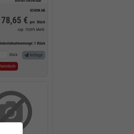
Sofort lieferbar
SCHON AB
78,65 €
pro
Stück
zzgl.
19,00%
MwSt.
indestabnahmemenge:
1
Stück
Stück
Anfrage
Warenkorb