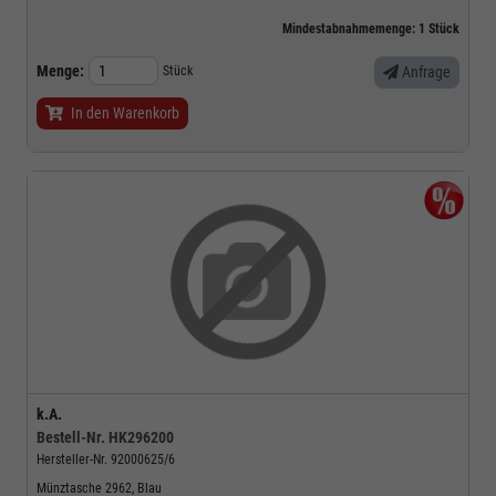
Mindestabnahmemenge:
1
Stück
Menge:
Stück
Anfrage
In den Warenkorb
k.A.
Bestell-Nr.
HK296200
Hersteller-Nr.
92000625/6
Münztasche 2962, Blau