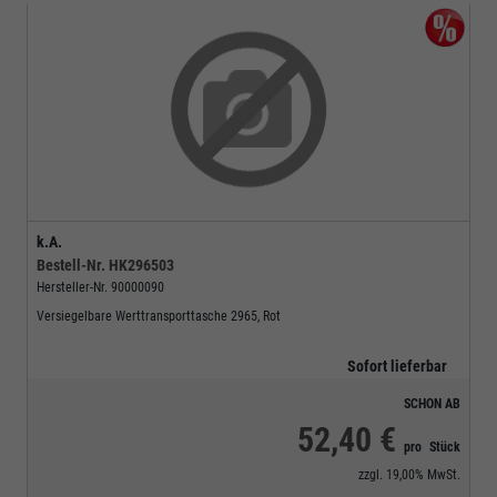
k.A.
Bestell-Nr.
HK296503
Hersteller-Nr.
90000090
Versiegelbare Werttransporttasche 2965, Rot
Sofort lieferbar
SCHON AB
52,40 €
pro
Stück
zzgl.
19,00%
MwSt.