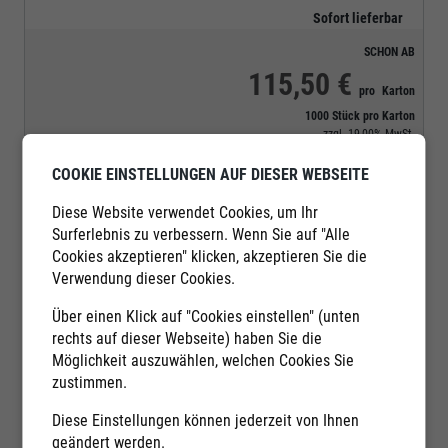
Sofort lieferbar
SCHON AB
115,50 €
pro
Karton
1000 Stück pro Karton
zzgl.
19,00%
MwSt.
Mindestabnahmemenge:
1
Karton
COOKIE EINSTELLUNGEN AUF DIESER WEBSEITE
Menge:
Karton
Anfrage
Diese Website verwendet Cookies, um Ihr
Surferlebnis zu verbessern. Wenn Sie auf "Alle
In den Warenkorb
Cookies akzeptieren" klicken, akzeptieren Sie die
Verwendung dieser Cookies.
Über einen Klick auf "Cookies einstellen" (unten
rechts auf dieser Webseite) haben Sie die
Möglichkeit auszuwählen, welchen Cookies Sie
zustimmen.
Diese Einstellungen können jederzeit von Ihnen
geändert werden.