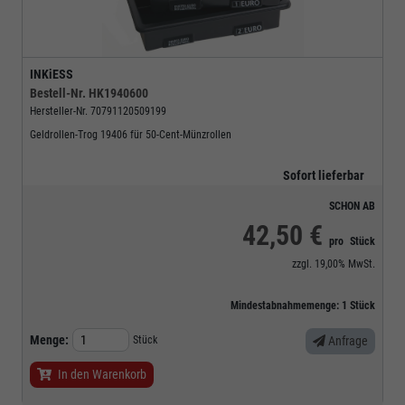
INKiESS
Bestell-Nr.
HK1940600
Hersteller-Nr.
70791120509199
Geldrollen-Trog 19406 für 50-Cent-Münzrollen
Sofort lieferbar
SCHON AB
42,50 €
pro
Stück
zzgl.
19,00%
MwSt.
Mindestabnahmemenge:
1
Stück
Menge:
Stück
Anfrage
In den Warenkorb