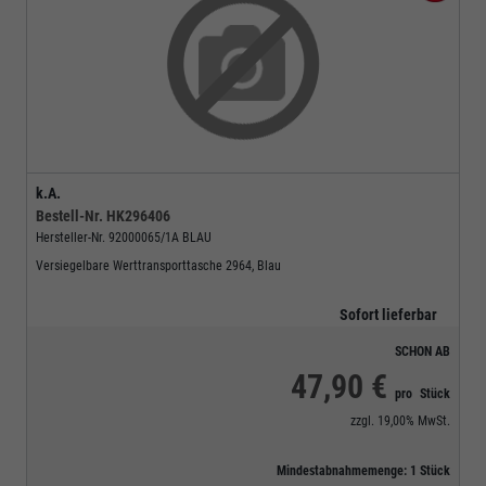
k.A.
Bestell-Nr.
HK296406
Hersteller-Nr.
92000065/1A BLAU
Versiegelbare Werttransporttasche 2964, Blau
Sofort lieferbar
SCHON AB
47,90 €
pro
Stück
zzgl.
19,00%
MwSt.
Mindestabnahmemenge:
1
Stück